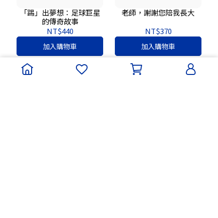
「踢」出夢想：足球巨星
老師，謝謝您陪我長大
的傳奇故事
NT$440
NT$370
加入購物車
加入購物車
不如意，也沒關係！
小物品大中華系列：毛筆
爺爺掉頭髮
NT$370
NT$350
加入購物車
加入購物車