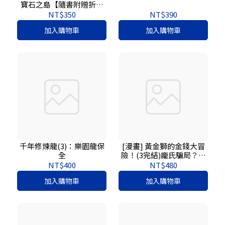
寶石之島【隨書附贈折疊
暗號卡】
NT$350
NT$390
加入購物車
加入購物車
千年修煉龍(3)：樂園龍保
[漫畫] 黃金獅的金錢大冒
全
險！(3完結)龐氏騙局？我
才不上當：我在異世界的
NT$400
NT$480
錢錢升級任務，成為真正
加入購物車
加入購物車
有錢人的最終試煉【守財
力+花錢力Lv UP】（附★
賺錢小高手．角色對戰牌
卡4張）