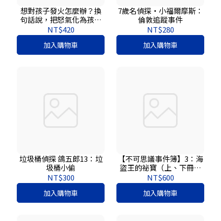
想對孩子發火怎麼辦？換
7歲名偵探‧小福爾摩斯：
句話說，把怒氣化為孩子
倫敦追蹤事件
成長的力量，109個父母容
NT$420
NT$280
易生氣的狀況×說話練習
加入購物車
加入購物車
垃圾桶偵探 鴿五郎13：垃
【不可思議事件簿】3：海
圾桶小偷
盜王的祕寶（上、下冊不
分售）﹝中高年級推理互
NT$300
NT$600
動讀本﹞
加入購物車
加入購物車