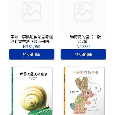
李歐．李奧尼啟蒙思考經
一顆奇特的蛋【二版
典套書禮盒（共五冊贈親
2026】
子共讀引導手冊+創意DIY
NT$1,750
NT$350
色紙組）
加入購物車
加入購物車