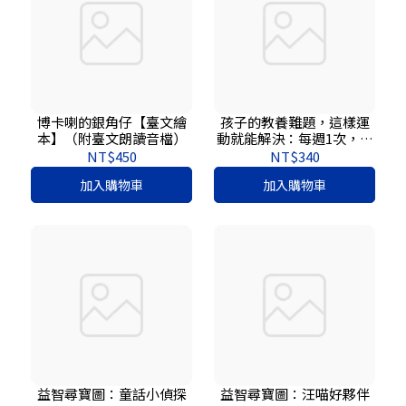
博卡喇的銀角仔【臺文繪
孩子的教養難題，這樣運
本】（附臺文朗讀音檔）
動就能解決：每週1次，持
續3個月，增進專注力、溝
NT$450
NT$340
通力與情緒調控力
加入購物車
加入購物車
益智尋寶圖：童話小偵探
益智尋寶圖：汪喵好夥伴