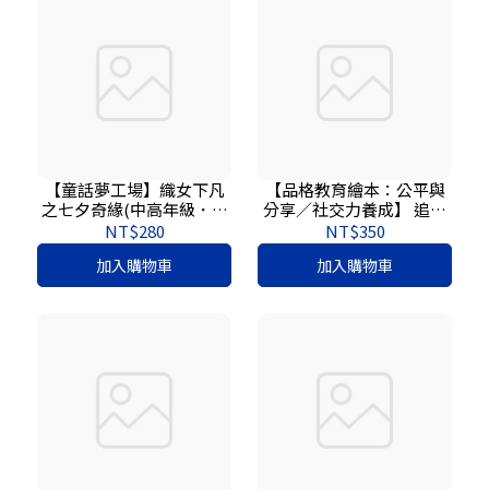
【童話夢工場】織女下凡
【品格教育繪本：公平與
之七夕奇緣(中高年級．成
分享／社交力養成】 追求
語讀本) (隨書附贈：人物
公平的史蒂芬
NT$280
NT$350
貼紙、七夕魔法成語簿、
加入購物車
加入購物車
七夕祝福卡)