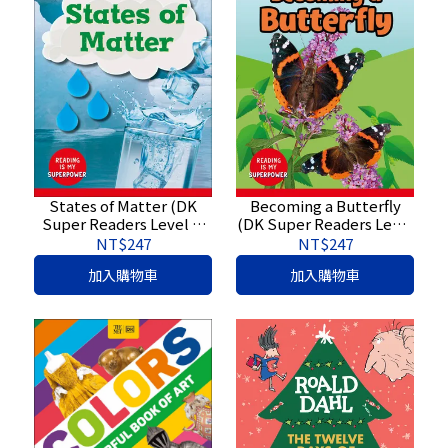
States of Matter (DK
Becoming a Butterfly
Super Readers Level 1)
(DK Super Readers Level
【原文書】
1)【原文書】
NT$247
NT$247
9780744075656
9780744074918
加入購物車
加入購物車