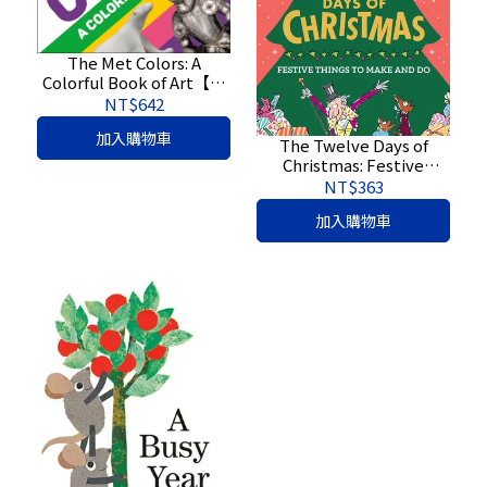
The Met Colors: A
Colorful Book of Art【原
文書】9780744092219
NT$642
加入購物車
The Twelve Days of
Christmas: Festive
Things to Make and Do
NT$363
(Roald Dahl)【原文書】
加入購物車
9780593386224