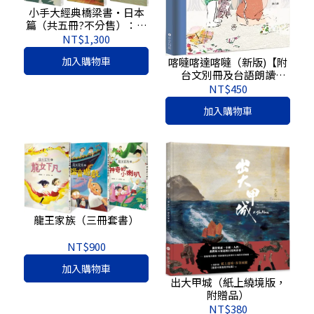
小手大經典橋梁書‧日本
篇（共五冊?不分售）：水
仙月四日、月夜和眼鏡、
NT$1,300
明天的風、單腳麻雀媽
加入購物車
喀噠喀達喀噠（新版)【附
媽、狐狸阿權
台文別冊及台語朗讀
QRcode】
NT$450
加入購物車
龍王家族（三冊套書）
NT$900
加入購物車
出大甲城（紙上繞境版，
附贈品）
NT$380