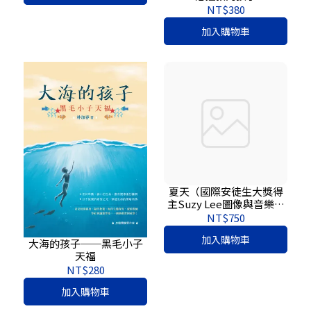
NT$380
加入購物車
夏天（國際安徒生大獎得
主Suzy Lee圖像與音樂跨
界巨作）
NT$750
加入購物車
大海的孩子──黑毛小子
天福
NT$280
加入購物車