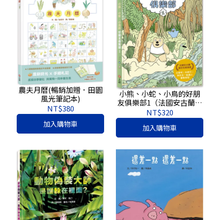
農夫月曆(暢銷加贈．田園
小熊、小蛇、小鳥的好朋
風光筆記本)
友俱樂部1（法國安古蘭最
NT$380
佳兒童漫畫）
NT$320
加入購物車
加入購物車