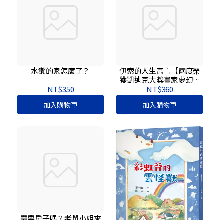
水獺的家怎麼了？
伊索的人生寓言【兩度榮
獲凱迪克大獎畫家夢幻新
作】
NT$350
NT$360
加入購物車
加入購物車
需要房子嗎？老鼠小姐來