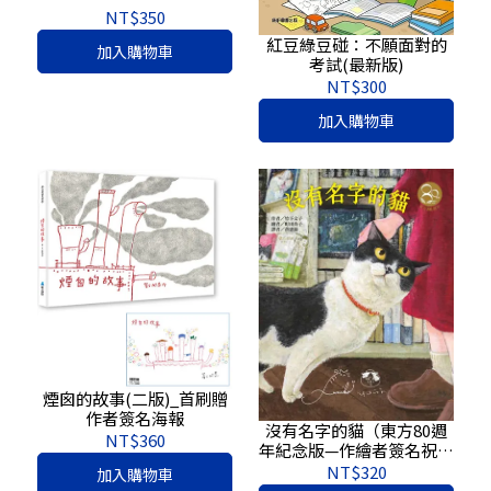
NT$350
紅豆綠豆碰：不願面對的
加入購物車
考試(最新版)
NT$300
加入購物車
煙囪的故事(二版)_首刷贈
作者簽名海報
沒有名字的貓（東方80週
NT$360
年紀念版—作繪者簽名祝福
書衣）
NT$320
加入購物車