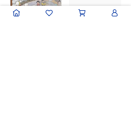
小朋友的心智圖數學課─
導讀手冊＋50張腦力開發
北投，從前從前
訓練圖卡，從圖像式理解
NT$680
+情境聯想中學習數字、算
NT$350
加入購物車
術、幾何圖形、測量方法
加入購物車
小朋友的心智圖英文課─
遇到壞人怎麼辦？ ：教會
導讀手冊＋80張腦力開發
孩童能自我保護、拒絕危
訓練圖卡，從圖像式理解
險，以及向外求救的能
NT$680
NT$350
+情境聯想中學習文法、時
力！
加入購物車
加入購物車
態、字彙，自然而然的學