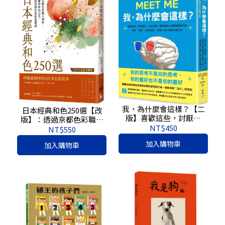
我，為什麼會這樣？【二
日本經典和色250選【改
版】喜歡這些，討厭那
版】：透過京都色彩職人
些，從生物學、腦科學與
NT$450
視角，深度體會和色之
NT$550
心理學解釋我們的喜好、
美，啟發你的創作與配色
加入購物車
情緒、行為與想法，重啟
加入購物車
靈感
一趟人類的認識之旅