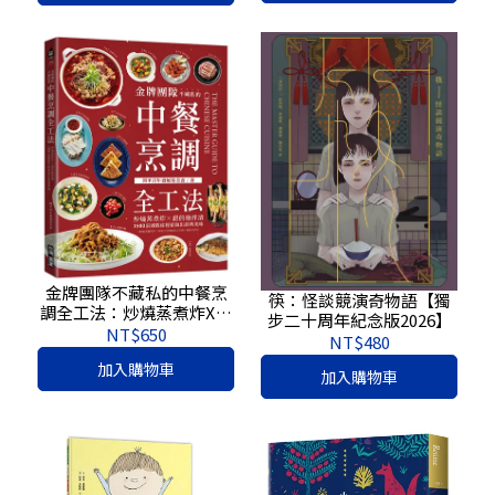
金牌團隊不藏私的中餐烹
筷：怪談競演奇物語【獨
調全工法：炒燒蒸煮炸X溜
步二十周年紀念版2026】
煎燴拌漬，1500張圖教你
NT$650
NT$480
輕鬆做出經典美味！
加入購物車
(《1500張實境照！料理不
加入購物車
失敗10堂必修課》全新修
訂版)