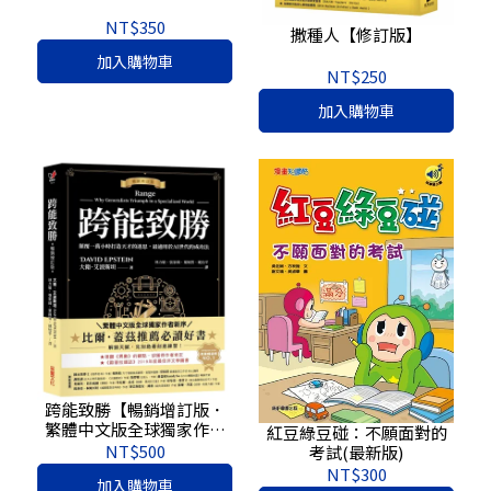
NT$350
撒種人【修訂版】
加入購物車
NT$250
加入購物車
跨能致勝【暢銷增訂版．
繁體中文版全球獨家作者
紅豆綠豆碰：不願面對的
新序】：顛覆一萬小時打
NT$500
考試(最新版)
造天才的迷思，最適用於
NT$300
加入購物車
AI世代的成功法