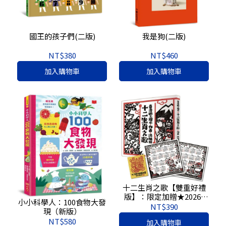
國王的孩子們(二版)
我是狗(二版)
NT$380
NT$460
加入購物車
加入購物車
十二生肖之歌【雙重好禮
版】：限定加贈★2026-
小小科學人：100食物大發
2027雙面年曆卡&「喜神藏
NT$390
現（新版）
書票」
NT$580
加入購物車