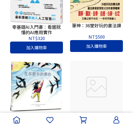
筆神：36堂好玩的書法課
零基礎AI入門書：看圖就
懂的AI應用實作
NT$500
NT$320
加入購物車
加入購物車
在你眼中的顏色
做一件春天的洋裝【書衣
版】（附贈獨家設計一筆
NT$300
箋2入，共6款圖案隨機出
NT$380
貨）