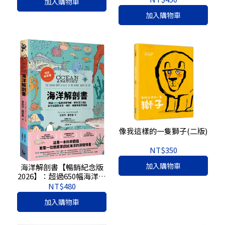
加入購物車
加入購物車
像我這樣的一隻獅子(二版)
NT$350
加入購物車
海洋解剖書【暢銷紀念版
2026】：超過650幅海洋博
物繪，帶你深入淺出，全
NT$480
方位探索洋流、地形、鯨
加入購物車
豚等自然知識