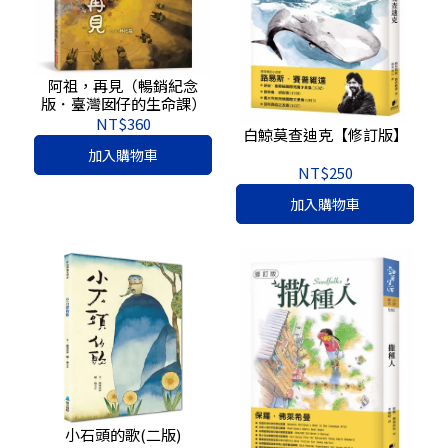
阿祖，再見（暢銷紀念
版．臺灣囡仔的生命課）
NT$360
白鯨莫查迪克【修訂版】
加入購物車
NT$250
加入購物車
小石頭的歌(二版)