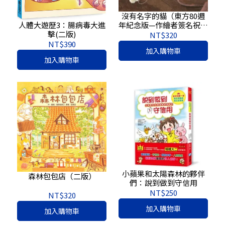
沒有名字的貓（東方80週
年紀念版—作繪者簽名祝福
人體大遊歷3：腸病毒大進
書衣）
擊(二版)
NT$320
NT$390
加入購物車
加入購物車
小蘋果和太陽森林的夥伴
森林包包店（二版）
們：說到做到守信用
NT$250
NT$320
加入購物車
加入購物車