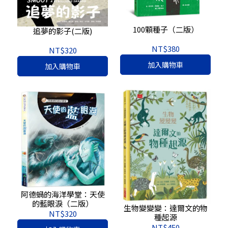
100顆種子（二版）
追夢的影子(二版)
NT$380
NT$320
加入購物車
加入購物車
阿德蝸的海洋學堂：天使
的藍眼淚（二版）
生物變變變：達爾文的物
NT$320
種起源
NT$450