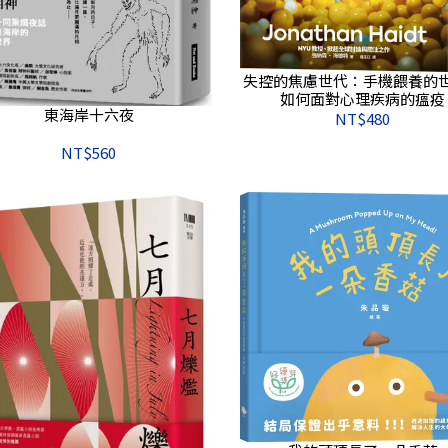
失控的焦慮世代：手機餵養的
如何面對心理疾病的瘟疫
東海岸十六夜
NT$480
NT$560