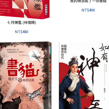
我的頭頂長了一朵香菇
NT$400
七月爍爁 (林俊頴)
NT$480