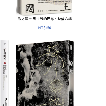
歌之國土 馬世芳的巴布‧狄倫六講
NT$450